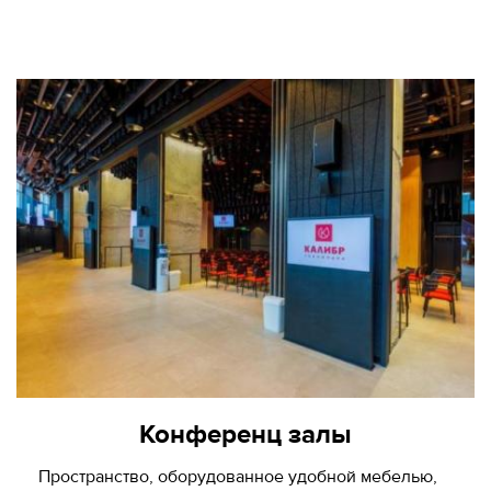
280-
45-
55
Москва,
СВАО,
ул.
Годовикова,
9
Станция
метро
Алексеевская
Режим
работы
9:00
-
18:00
Пн-
Чт.
9:00
Конференц залы
-
17:00
Пространство, оборудованное удобной мебелью,
Пт.