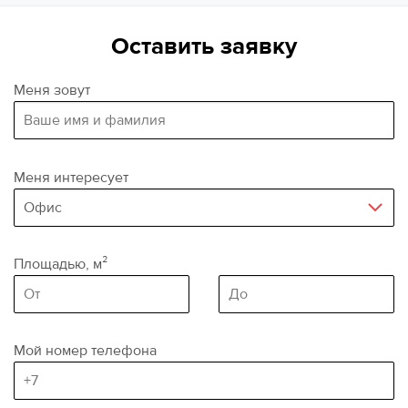
кв.м., высотность помещения 4 метра. Полы - бетон,
Оставить заявку
ворота в пол.
НДС в размере 22% входит в указанную ставку.
Меня зовут
Дополнительно оплачивается электроэнергия.
Меня интересует
Площадью, м²
(minimum area)
Area, sq.m
(maximum area)
Мой номер телефона