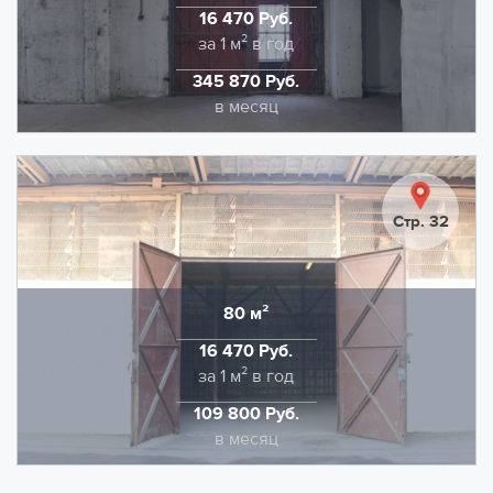
электроэнергия.
16 470 Руб.
Стоимость
за 1 м² в год
345 870 Руб.
Стоимость
в месяц
Предлагаем в аренду помещение 252 кв.м. без
отопления на 1 этаже под склад. Помещение имеет
два входа шириной 2.57 м. и оборудовано системами
Стр. 32
охранной и пожарной сигнализации. Удобный
подъезд фуры и вместительная парковка на
территории.
80 м²
Область
НДС в размере 22% входит в указанную ставку.
16 470 Руб.
Дополнительно оплачивается электроэнергия.
Стоимость
за 1 м² в год
109 800 Руб.
Стоимость
в месяц
Предлагаем в аренду холодный склад площадью 80