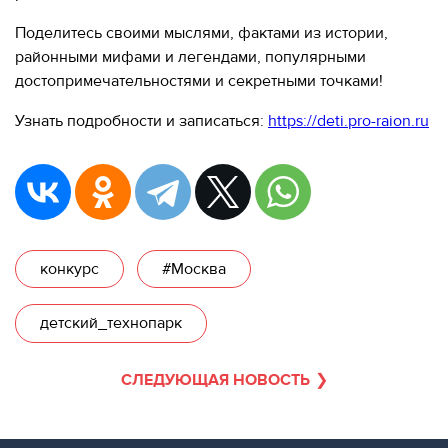
280-
45-
Поделитесь своими мыслями, фактами из истории,
55
районными мифами и легендами, популярными
достопримечательностями и секретными точками!
Москва,
СВАО,
Узнать подробности и записаться:
https://deti.pro-raion.ru
ул.
Годовикова,
9
Станция
метро
Алексеевская
Режим
конкурс
#Москва
работы
9:00
-
детский_технопарк
18:00
Пн-
Чт.
СЛЕДУЮЩАЯ НОВОСТЬ
9:00
-
17:00
Пт.