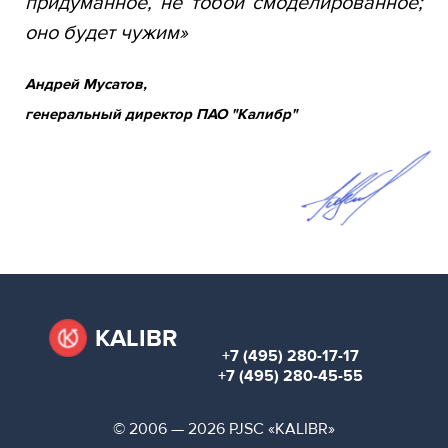
280-
придуманное, не тобой смоделированное;
45-
оно будет чужим»
55
Андрей Мусатов,
Moscow,
SVAO,
генеральный директор ПАО "Калибр"
Godovikova
str.,
9
Alekseyevskaya
metro
station
Business
hours
9:00
-
18:00
KALIBR
Mon-
+7 (495) 280-17-17
Thu.
+7 (495) 280-45-55
9:00
-
17:00
© 2006 — 2026 PJSC «KALIBR»
Fri.