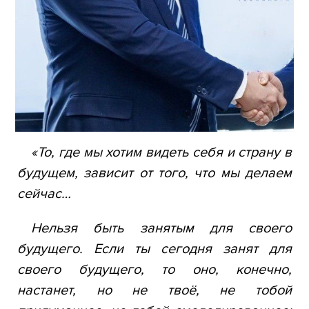
EVENTS
МЕРОПРИЯТИЯ
ABOUT KALIBR
ИНФОРМАЦИЯ
ДЛЯ
INFORMATION FOR
РЕЗИДЕНТОВ
RESIDENTS
ЛИЧНЫЙ
Moscow, SVAO, Godovikova str., 9
КАБИНЕТ
Alekseyevskaya metro station
«То, где мы хотим видеть себя и страну в
+7 (495) 280-17-17
будущем, зависит от того, что мы делаем
+7 (495) 280-45-55
+7
сейчас…
(495)
Business hours 9:00 - 18:00 Mon-Thu.
280-
9:00 - 17:00 Fri.
Нельзя быть занятым для своего
17-
будущего. Если ты сегодня занят для
17
своего будущего, то оно, конечно,
+7
настанет, но не твоё, не тобой
(495)