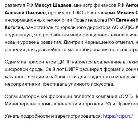
развития РФ
Максут Шадаев,
министр финансов РФ
Анто
Москва,
Алексей Лихачев,
президент ПАО «Ростелеком»
Михаил О
СВАО,
информационных технологий Правительства РФ
Евгений 
ул.
Когогин,
заместитель генерального директора АО «ОДК»
А
Годовикова,
9
подчеркнул, что российская информационно-технологиче
Станция
новый уровень развития. Дмитрий Чернышенко отметил, ч
метро
решения для дальнейшего масштабирования во всех отра
Алексеевская
Режим
Одним из приоритетов ЦИПР является вовлечение в техн
работы
цифровой среды. За 8 лет ЦИПР расширил формат и сейчас
9:00
хакатоны, лекции и паблик-токи для студентов и молодых 
-
мероприятиями, фестиваль уличного искусства.
18:00
Пн-
Организатором конференции является компания «ОМГ». М
Чт.
9:00
Министерства промышленности и торговли РФ и Правител
-
17:00
Узнать подробности и зарегистрироваться:
https://cipr.ru/
Пт.