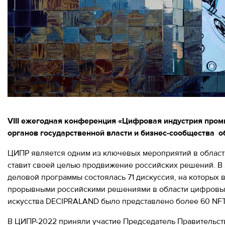
ИНФОРМАЦИЯ
ИНФОРМАЦИЯ ДЛЯ
РЕЗИДЕНТОВ
ДЛЯ
РЕЗИДЕНТОВ
Москва, СВАО, ул. Годовикова, 9
ЛИЧНЫЙ
Станция метро Алексеевская
КАБИНЕТ
+7 (495) 280-17-17
+7 (495) 280-45-55
+7
Режим работы 9:00 - 18:00 Пн-Чт.
(495)
VIII ежегодная конференция «Цифровая индустрия пром
9:00 - 17:00 Пт.
280-
органов государственной власти и бизнес-сообщества 
17-
ЦИПР является одним из ключевых мероприятий в област
17
ставит своей целью продвижение российских решений. В 2
+7
деловой программы состоялась 71 дискуссия, на которых 
(495)
прорывными российскими решениями в области цифровых 
280-
искусства DECIPRALAND было представлено более 60 NFT
45-
В ЦИПР-2022 приняли участие Председатель Правительс
55