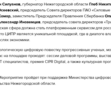
н Силуанов,
губернатор Нижегородской области
Глеб Никит
сеевский,
председатель Совета директоров ПАО «Силовы
Комар,
заместитель Председателя Правления Сбербанка
Ол
лександр Иноземцев
, председатель совета директоров «Т
ская сфера должна стать платформенным сервисом для росс
то ЦИПР является уникальной площадкой, где в диалоге вла
слях экономики.
ологическую цифровую повестку прогрессивных ученых, мо
 на площадке проходят: сессии деловой программы, выставк
IT специалистов, премия CIPR Digital, а также культурная п
ероприятие пройдет при поддержке Министерства цифровог
ьства Нижегородской области.