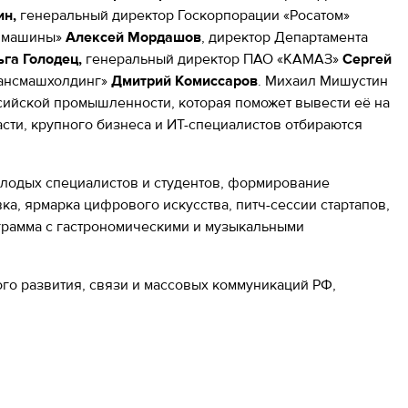
ин,
генеральный директор Госкорпорации «Росатом»
е машины»
Алексей Мордашов
, директор Департамента
ьга Голодец,
генеральный директор ПАО «КАМАЗ»
Сергей
рансмашхолдинг»
Дмитрий Комиссаров
. Михаил Мишустин
ийской промышленности, которая поможет вывести её на
сти, крупного бизнеса и ИТ-специалистов отбираются
лодых специалистов и студентов, формирование
а, ярмарка цифрового искусства, питч-сессии стартапов,
рограмма с гастрономическими и музыкальными
о развития, связи и массовых коммуникаций РФ,