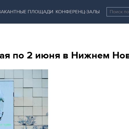
Перейти
Остановить
к
все
ВАКАНТНЫЕ ПЛОЩАДИ
КОНФЕРЕНЦ-ЗАЛЫ
основному
слайдеры
содержанию
мая по 2 июня в Нижнем Н