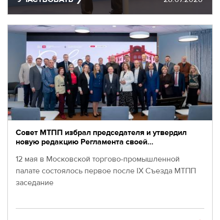
МЕРОПРИЯТИЯ
МЕРОПРИЯТИЯ
О КАЛИБРЕ
ИНФОРМАЦИЯ
ДЛЯ
ИНФОРМАЦИЯ ДЛЯ
РЕЗИДЕНТОВ
РЕЗИДЕНТОВ
ЛИЧНЫЙ
Москва, СВАО, ул. Годовикова, 9
КАБИНЕТ
Станция метро Алексеевская
+7 (495) 280-17-17
+7 (495) 280-45-55
+7
Совет МТПП избрал председателя и утвердил
новую редакцию Регламента своей…
(495)
Режим работы 9:00 - 18:00 Пн-Чт.
280-
9:00 - 17:00 Пт.
12 мая в Московской торгово-промышленной
17-
палате состоялось первое после IX Съезда МТПП
17
заседание
+7
(495)