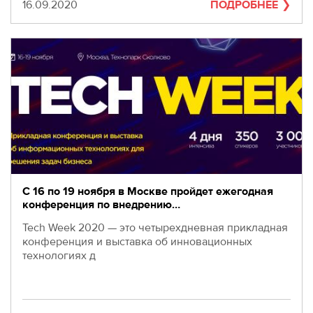
280-
Дата
16.09.2020
ПОДРОБНЕЕ
45-
55
Москва,
СВАО,
ул.
Годовикова,
9
Станция
метро
Алексеевская
Режим
работы
C 16 по 19 ноября в Москве пройдет ежегодная
9:00
конференция по внедрению…
-
Tech Week 2020 — это четырехдневная прикладная
18:00
конференция и выставка об инновационных
Пн-
технологиях д
Чт.
9:00
-
17:00
Пт.