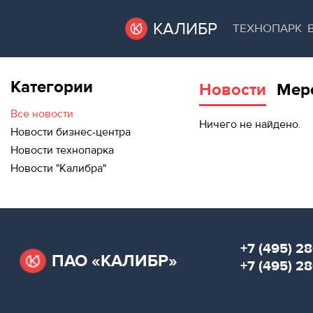
КАЛИБР
ТЕХНОПАРК
Категории
Новости
Мер
ВАКАНТНЫЕ
ВАКАНТНЫЕ ПЛОЩАДИ
ПЛОЩАДИ
Все новости
Ничего не найдено.
Новости бизнес-центра
ТЕХНОПАРК
Новости технопарка
ТЕХНОПАРК
Новости "Калибра"
АРЕНДА ПОМЕЩЕНИЙ
КОНФЕРЕНЦ-
ЗАЛЫ
КОНФЕРЕНЦ-ЗАЛЫ
НОВОСТИ
НОВОСТИ
+7 (495) 28
ПАО «КАЛИБР»
О
+7 (495) 2
МЕРОПРИЯТИЯ
КАЛИБРЕ
О КАЛИБРЕ
МЕРОПРИЯТИЯ