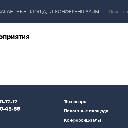
Перейти
Остановить
к
все
ВАКАНТНЫЕ ПЛОЩАДИ
КОНФЕРЕНЦ-ЗАЛЫ
основному
слайдеры
содержанию
оприятия
0-17-17
Технопарк
80-45-55
Вакантные площади
Конференц-залы