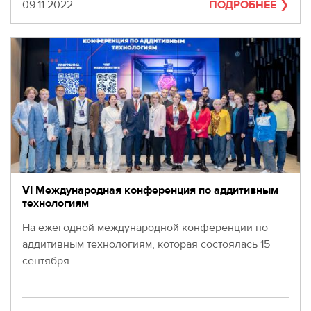
280-
Дата
09.11.2022
ПОДРОБНЕЕ
45-
55
Москва,
СВАО,
ул.
Годовикова,
9
Станция
метро
Алексеевская
Режим
работы
VI Международная конференция по аддитивным
9:00
технологиям
-
На ежегодной международной конференции по
18:00
Пн-
аддитивным технологиям, которая состоялась 15
Чт.
сентября
9:00
-
17:00
Пт.