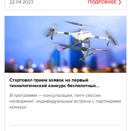
280-
Дата
22.04.2023
ПОДРОБНЕЕ
45-
55
Москва,
СВАО,
ул.
Годовикова,
9
Станция
метро
Алексеевская
Режим
работы
Стартовал прием заявок на первый
9:00
технологический конкурс беспилотных…
-
В программе — консультации, питч-сессии,
18:00
нетворкинг, индивидуальные встречи с партнерами
Пн-
конкурс
Чт.
9:00
-
17:00
Пт.