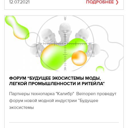
280-
Дата
12.07.2021
ПОДРОБНЕЕ
45-
55
Москва,
СВАО,
ул.
Годовикова,
9
Станция
метро
Алексеевская
Режим
работы
ФОРУМ “БУДУЩЕЕ ЭКОСИСТЕМЫ МОДЫ,
9:00
ЛЕГКОЙ ПРОМЫШЛЕННОСТИ И РИТЕЙЛА”
-
Партнеры технопарка "Калибр" Beinopen проведут
18:00
Пн-
форум новой модной индустрии “Будущее
Чт.
экосистемы
9:00
-
17:00
Пт.