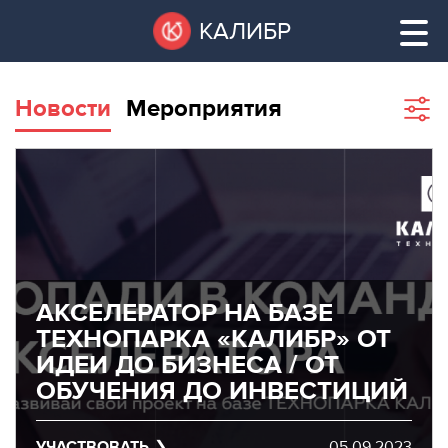
Перейти
Остановить
КАЛИБР
к
все
основному
слайдеры
содержанию
Новости
Мероприятия
Sho
filte
ВАКАНТНЫЕ
ПЛОЩАДИ
ВАКАНТНЫЕ ПЛОЩАДИ
ТЕХНОПАРК
ТЕХНОПАРК
КОНФЕРЕНЦ-
АКСЕЛЕРАТОР НА БАЗЕ
АРЕНДА ПОМЕЩЕНИЙ
ЗАЛЫ
ТЕХНОПАРКА «КАЛИБР» ОТ
ИДЕИ ДО БИЗНЕСА / ОТ
НОВОСТИ
КОНФЕРЕНЦ-ЗАЛЫ
ОБУЧЕНИЯ ДО ИНВЕСТИЦИЙ
О
НОВОСТИ
КАЛИБРЕ
УЧАСТВОВАТЬ
05.09.2023