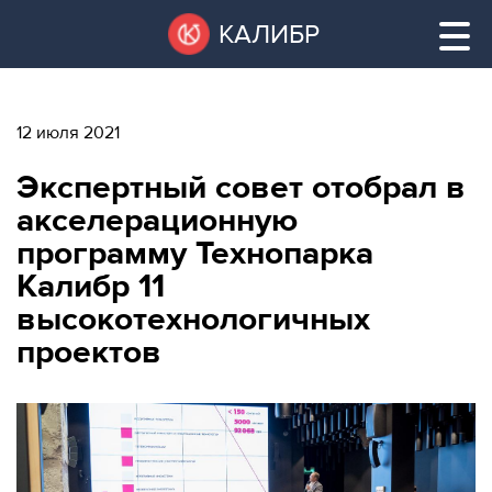
Перейти
Остановить
КАЛИБР
к
все
основному
слайдеры
содержанию
12 июля 2021
ВАКАНТНЫЕ
Экспертный совет отобрал в
ПЛОЩАДИ
ВАКАНТНЫЕ ПЛОЩАДИ
акселерационную
программу Технопарка
ТЕХНОПАРК
Калибр 11
ТЕХНОПАРК
высокотехнологичных
КОНФЕРЕНЦ-
АРЕНДА ПОМЕЩЕНИЙ
проектов
ЗАЛЫ
НОВОСТИ
КОНФЕРЕНЦ-ЗАЛЫ
О
НОВОСТИ
КАЛИБРЕ