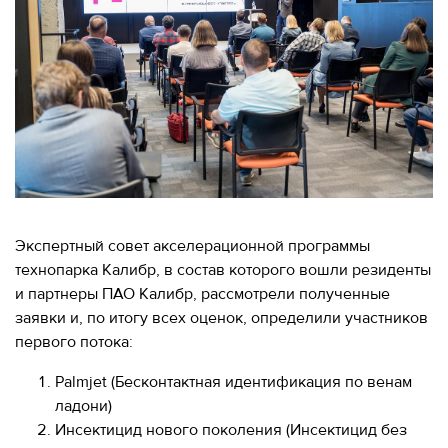
МЕРОПРИЯТИЯ
МЕРОПРИЯТИЯ
О КАЛИБРЕ
ИНФОРМАЦИЯ
ДЛЯ
ИНФОРМАЦИЯ ДЛЯ
РЕЗИДЕНТОВ
РЕЗИДЕНТОВ
ЛИЧНЫЙ
Москва, СВАО, ул. Годовикова, 9
КАБИНЕТ
Станция метро Алексеевская
+7 (495) 280-17-17
Экспертный совет акселерационной программы
+7 (495) 280-45-55
+7
технопарка Калибр, в состав которого вошли резиденты
(495)
и партнеры ПАО Калибр, рассмотрели полученные
Режим работы 9:00 - 18:00 Пн-Чт.
280-
заявки и, по итогу всех оценок, определили участников
9:00 - 17:00 Пт.
17-
первого потока:
17
Palmjet (Бесконтактная идентификация по венам
+7
ладони)
(495)
Инсектицид нового поколения (Инсектицид без