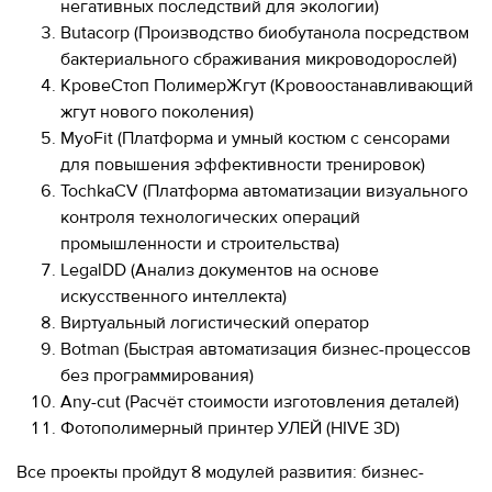
280-
негативных последствий для экологии)
45-
Butacorp (Производство биобутанола посредством
55
бактериального сбраживания микроводорослей)
КровеСтоп ПолимерЖгут (Кровоостанавливающий
Москва,
жгут нового поколения)
СВАО,
ул.
MyoFit (Платформа и умный костюм с сенсорами
Годовикова,
для повышения эффективности тренировок)
9
TochkaCV (Платформа автоматизации визуального
Станция
контроля технологических операций
метро
Алексеевская
промышленности и строительства)
LegalDD (Анализ документов на основе
Режим
искусственного интеллекта)
работы
9:00
Виртуальный логистический оператор
-
Botman (Быстрая автоматизация бизнес-процессов
18:00
без программирования)
Пн-
Any-cut (Расчёт стоимости изготовления деталей)
Чт.
9:00
Фотополимерный принтер УЛЕЙ (HIVE 3D)
-
17:00
Все проекты пройдут 8 модулей развития: бизнес-
Пт.