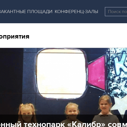
Перейти
Остановить
к
все
ВАКАНТНЫЕ ПЛОЩАДИ
КОНФЕРЕНЦ-ЗАЛЫ
основному
слайдеры
содержанию
оприятия
нный технопарк «Калибр» сов