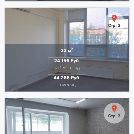
Предлагаем в аренду помещение площадью 25,1
кв.м., на территории технопарка Калибр. Выполнена
качественная отделка: напольное покрытие -
Стр. 3
коммерческий линолеум. Потолочная отделка типа
Армстронг, стены качественная покраска.
НДС в размере 22% входит в указанную ставку.
22 м²
Область
Дополнительно оплачивается отопление и
24 156 Руб.
электроэнергия.
Стоимость
за 1 м² в год
44 286 Руб.
Стоимость
в месяц
Офисное помещение 22.1 кв.м. в аренду на
территории технопарка Калибр. Выполнена
качественная отделка: напольное покрытие -
Стр. 3
ковролин. Потолочная отделка типа Армстронг,
стены качественная покраска. В здании два