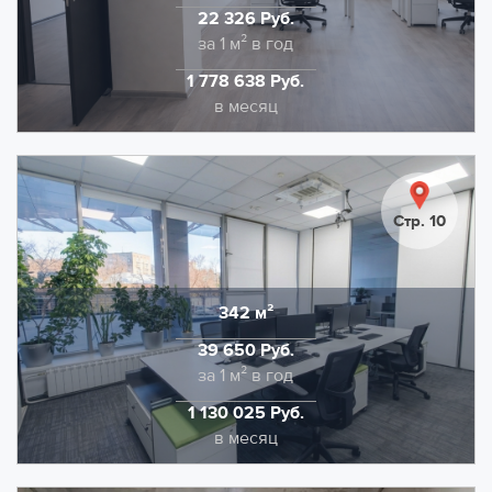
электроэнергия.
22 326 Руб.
Стоимость
за 1 м² в год
1 778 638 Руб.
Стоимость
в месяц
Предлагаем в аренду офисное помещение 955,5
кв.м., на территории технопарка Калибр. Выполнена
качественная отделка: напольное покрытие -
Стр. 10
коммерческий линолеум. Потолочная отделка типа
Армстронг, стены качественная покраска.
НДС в размере 22% входит в указанную ставку.
342 м²
Область
Дополнительно оплачивается отопление и
39 650 Руб.
электроэнергия.
Стоимость
за 1 м² в год
1 130 025 Руб.
Стоимость
в месяц
Офисное пространство 341.6 м2 с панорамным