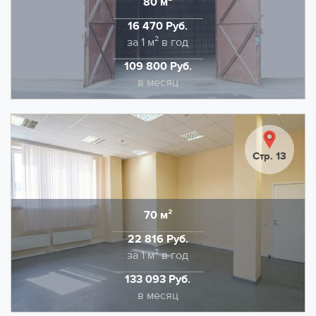
80 м²
Область
Дополнительно оплачивается отопление и
16 470 Руб.
электроэнергия.
Стоимость
за 1 м² в год
109 800 Руб.
Стоимость
в месяц
Предлагаем в аренду холодный склад площадью 80
кв.м., высотность помещения 4 метра. Полы - бетон,
ворота в пол.
Стр. 13
НДС в размере 22% входит в указанную ставку.
Дополнительно оплачивается электроэнергия.
70 м²
Область
22 816 Руб.
Стоимость
за 1 м² в год
133 093 Руб.
Стоимость
в месяц