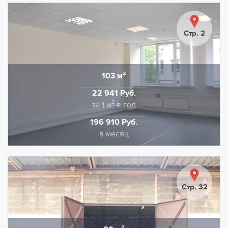
Предлагаем в аренду помещение площадью 125,8
кв.м., на территории технопарка Калибр. Выполнена
качественная отделка: напольное покрытие -
Стр. 2
коммерческий линолеум. Потолочная отделка типа
Армстронг, стены качественная покраска.
НДС в размере 22% входит в указанную ставку.
103 м²
Область
Дополнительно оплачивается отопление и
22 941 Руб.
электроэнергия.
Стоимость
за 1 м² в год
196 910 Руб.
Стоимость
в месяц
Предлагаем в аренду помещение площадью 102,8
кв.м., на территории технопарка Калибр. Выполнена
качественная отделка: напольное покрытие -
Стр. 32
коммерческий линолеум. Потолочная отделка типа
Армстронг, стены качественная покраска.
НДС в размере 22% входит в указанную ставку.