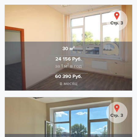
Предлагаем в аренду офис площадью 69,9 кв.м.,
состоящий из двух кабинетов. Выполнена
качественная отделка: напольное покрытие -
Стр. 3
коммерческий линолеум. Потолочная отделка типа
Армстронг, стены качественная покраска.
НДС в размере 22% входит в указанную ставку.
30 м²
Область
Дополнительно оплачивается отопление и
24 156 Руб.
электроэнергия.
Стоимость
за 1 м² в год
60 390 Руб.
Стоимость
в месяц
Помещение под офис площадью 29,5 м2 (состоит из
двух смежных кабинетов 14.9 м2 и 14.6 м2), на 4
этаже офисного здания класса C. Прямая аренда от
Стр. 3
собственника. Предоставляется юридический
адрес. В здании два современных лифта OTIS.