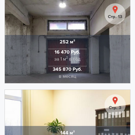
остеклением и дизайнерским ремонтом в бизнес-
центре класса "B". Помещения оснащены системой
Стр. 13
приточно-вытяжной вентиляции, мультизональными
системами кондиционирования и спринклерной
системой пожаротушения.
252 м²
Область
НДС в размере 22% входит в указанную ставку.
16 470 Руб.
Дополнительно оплачивается отопление и
Стоимость
за 1 м² в год
электроэнергия. Помещение сдается без мебели.
345 870 Руб.
Стоимость
в месяц
Предлагаем в аренду помещение 252 кв.м. без
отопления на 1 этаже под склад. Помещение имеет
два входа шириной 2.57 м. и оборудовано системами
Стр. 3
охранной и пожарной сигнализации. Удобный
подъезд фуры и вместительная парковка на
территории.
144 м²