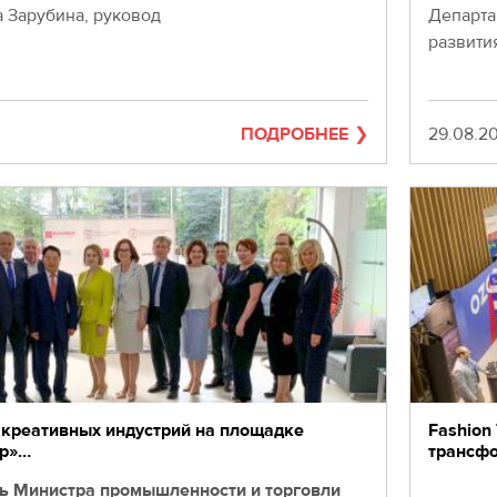
а Зарубина, руковод
Департа
развити
ПОДРОБНЕЕ
Дата
29.08.2
 креативных индустрий на площадке
Fashion
бр»…
трансфо
ь Министра промышленности и торговли