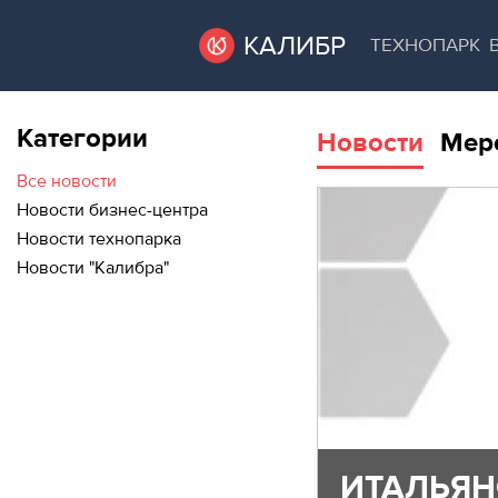
КАЛИБР
ТЕХНОПАРК
Категории
Новости
Мер
ВАКАНТНЫЕ
ВАКАНТНЫЕ ПЛОЩАДИ
ПЛОЩАДИ
Все новости
Новости бизнес-центра
ТЕХНОПАРК
Новости технопарка
ТЕХНОПАРК
Новости "Калибра"
АРЕНДА ПОМЕЩЕНИЙ
КОНФЕРЕНЦ-
ЗАЛЫ
КОНФЕРЕНЦ-ЗАЛЫ
НОВОСТИ
НОВОСТИ
О
МЕРОПРИЯТИЯ
КАЛИБРЕ
О КАЛИБРЕ
ИТАЛЬЯН
МЕРОПРИЯТИЯ