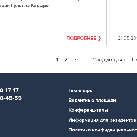
ации Гульназ Кадыро
ПОДРОБНЕЕ
Дата
21.05.20
Текущая
1
Page
2
Page
3
Следующая
Следующая ›
П
П
…
страница
страница
с
0-17-17
Технопарк
80-45-55
Вакантные площади
Конференц-залы
Информация для резидентов
Политика конфиденциальнос