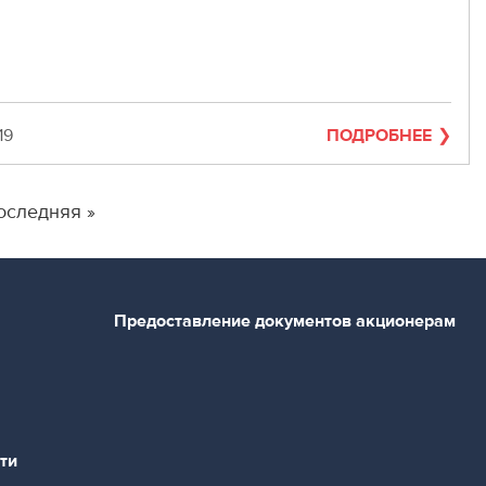
19
ПОДРОБНЕЕ
оследняя
оследняя »
траница
Предоставление документов акционерам
ти