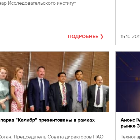
ар Исследовательского институт
ПОДРОБНЕЕ
Дата
15.10.20
парка "Калибр" презентованы в рамках
Анонс I
рынке 3
Коган, Председатель Совета директоров ПАО
Технопа