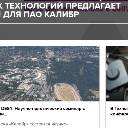
 ТЕХНОЛОГИЙ ПРЕДЛАГАЕТ
 ДЛЯ ПАО КАЛИБР
- DESY. Научно-практический семинар c
В Техно
ми…
конфер
арке «Калибр» состоится научно-