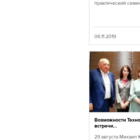
практический семин
Москва,
СВАО,
ул.
Годовикова,
9
Дата
06.11.2019
Станция
метро
Алексеевская
Режим
работы
9:00
-
18:00
Пн-
Чт.
9:00
-
17:00
Возможности Техно
Пт.
встречи…
29 августа Михаил 