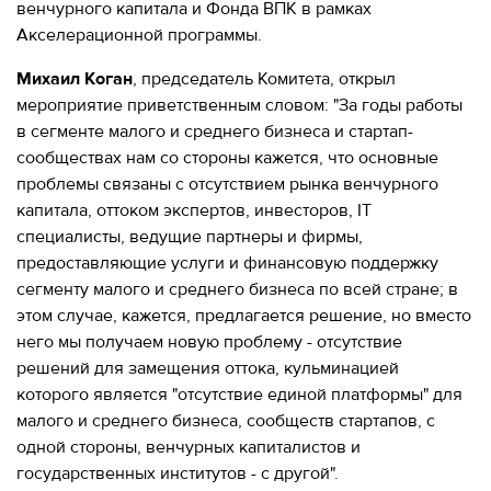
280-
венчурного капитала и Фонда ВПК в рамках
45-
Акселерационной программы.
55
Михаил Коган
, председатель Комитета, открыл
Москва,
мероприятие приветственным словом: "За годы работы
СВАО,
в сегменте малого и среднего бизнеса и стартап-
ул.
сообществах нам со стороны кажется, что основные
Годовикова,
9
проблемы связаны с отсутствием рынка венчурного
Станция
капитала, оттоком экспертов, инвесторов, IT
метро
специалисты, ведущие партнеры и фирмы,
Алексеевская
предоставляющие услуги и финансовую поддержку
Режим
сегменту малого и среднего бизнеса по всей стране; в
работы
этом случае, кажется, предлагается решение, но вместо
9:00
-
него мы получаем новую проблему - отсутствие
18:00
решений для замещения оттока, кульминацией
Пн-
которого является "отсутствие единой платформы" для
Чт.
малого и среднего бизнеса, сообществ стартапов, с
9:00
-
одной стороны, венчурных капиталистов и
17:00
государственных институтов - с другой".
Пт.