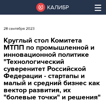
Перейти
Остановить
КАЛИБР
к
все
основному
слайдеры
содержанию
28 сентября 2023
ВАКАНТНЫЕ
Круглый стол Комитета
ПЛОЩАДИ
ВАКАНТНЫЕ ПЛОЩАДИ
МТПП по промышленной и
инновационной политике
ТЕХНОПАРК
"Технологический
ТЕХНОПАРК
суверенитет Российской
КОНФЕРЕНЦ-
АРЕНДА ПОМЕЩЕНИЙ
Федерации - стартапы и
ЗАЛЫ
малый и средний бизнес как
НОВОСТИ
КОНФЕРЕНЦ-ЗАЛЫ
вектор развития, их
"болевые точки" и решения"
О
НОВОСТИ
КАЛИБРЕ