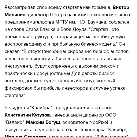
Рассматривая специфику стартапа как термина,
Виктор
Малинин
, директор Центра развития технологического
предпринимательства МГТУ им. Н.Э. Баумана, сослался
на слова Стива Бланка и Боба Доула: "Стартап - это
временная структура, которая ищет масштабируемую
воспроизводимую и прибыльную бизнес-модель." Он
сказал: "В отсутствие финансирования бизнес-ангелов
и массового института бизнес-ангелов стартапы как
инструменты будут сопряжены с высоким риском и
практически неосуществимы.Для работы бизнес-
ангелов, должен существовать институт, который
фиксировал бы прибыль инвесторов в случае успеха
стартапа".
Резиденты "Калибра" - представители стартапов
Константин Кутузов
, генеральный директор ООО
"Валеко",
Максим Богуш
, основатель NeoPixel и
выпускник акселератора на базе Технопарка "Калибр",
Марина Соколова
, основатель проекта "Я буду рядом" -