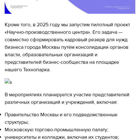
280-
45-
55
Кроме того, в 2025 году мы запустим пилотный проект
Москва,
«Научно-производственного центра». Его задача —
СВАО,
ул.
совместно сформировать кадровый резерв для нужд
Годовикова,
бизнеса города Москвы путём консолидации органов
9
власти, образовательных организаций и
Станция
представителей бизнес-сообщества на площадке
метро
Алексеевская
нашего Технопарка.
Режим
работы
9:00
В мероприятиях планируется участие представителей
-
различных организаций и учреждений, включая:
18:00
Пн-
Правительство Москвы и его подведомственные
Чт.
9:00
структуры;
-
Московскую торгово-промышленную палату;
17:00
университеты и колледжи, включая их студентов;
Пт.