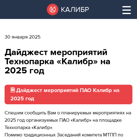
Перейти
Остановить
КАЛИБР
к
все
основному
слайдеры
содержанию
30 января 2025
ВАКАНТНЫЕ
Дайджест мероприятий
ПЛОЩАДИ
ВАКАНТНЫЕ ПЛОЩАДИ
Технопарка «Калибр» на
2025 год
ТЕХНОПАРК
ТЕХНОПАРК
КОНФЕРЕНЦ-
🗎 Дайджест мероприятий ПАО Калибр на
АРЕНДА ПОМЕЩЕНИЙ
ЗАЛЫ
2025 год
НОВОСТИ
КОНФЕРЕНЦ-ЗАЛЫ
Спешим сообщить Вам о планируемых мероприятиях на
2025 год организуемых ПАО «Калибр» на площадке
О
НОВОСТИ
Технопарка «Калибр».
КАЛИБРЕ
Помимо традиционных Заседаний комитета МТПП по