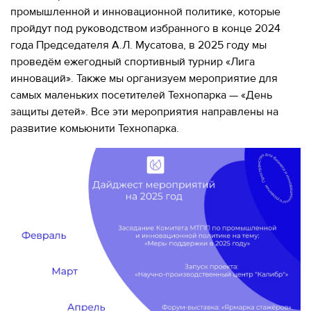
промышленной и инновационной политике, которые
МЕРОПРИЯТИЯ
МЕРОПРИЯТИЯ
пройдут под руководством избранного в конце 2024
года Председателя А.Л. Мусатова, в 2025 году мы
О КАЛИБРЕ
ИНФОРМАЦИЯ
проведём ежегодный спортивный турнир «Лига
ДЛЯ
инноваций». Также мы организуем мероприятие для
ИНФОРМАЦИЯ ДЛЯ
РЕЗИДЕНТОВ
самых маленьких посетителей Технопарка — «День
РЕЗИДЕНТОВ
защиты детей». Все эти мероприятия направлены на
ЛИЧНЫЙ
Москва, СВАО, ул. Годовикова, 9
развитие комьюнити Технопарка.
КАБИНЕТ
Станция метро Алексеевская
+7 (495) 280-17-17
+7 (495) 280-45-55
+7
(495)
Режим работы 9:00 - 18:00 Пн-Чт.
280-
9:00 - 17:00 Пт.
17-
17
+7
(495)