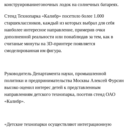
280-
конструированиегоночных лодок на солнечных батареях.
45-
55
Стенд Технопарка «Калибр» посетило более 1.000
старшеклассников, каждый из которых выбрал для себя
Москва,
наиболее интересное направление, примерив очки
СВАО,
ул.
дополненной реальности или понаблюдав за тем, как в
Годовикова,
считаные минуты на 3D-принтере появляется
9
смоделированная им фигура.
Станция
метро
Алексеевская
Режим
Руководитель Департамента науки, промышленной
работы
политики и предпринимательства Москвы Алексей Фурсин
9:00
высоко оценил интерес детей к представленным
-
направлениям детского технопарка, посетив стенд ОАО
18:00
Пн-
«Калибр».
Чт.
9:00
-
17:00
«Детские технопарки осуществляют интеграционную
Пт.