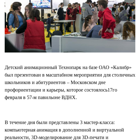
МЕРОПРИЯТИЯ
МЕРОПРИЯТИЯ
О КАЛИБРЕ
ИНФОРМАЦИЯ
ДЛЯ
ИНФОРМАЦИЯ ДЛЯ
РЕЗИДЕНТОВ
РЕЗИДЕНТОВ
ЛИЧНЫЙ
Москва, СВАО, ул. Годовикова, 9
КАБИНЕТ
Станция метро Алексеевская
Детский анимационный Технопарк на базе ОАО «Калибр»
+7 (495) 280-17-17
был презентован в масштабном мероприятии для столичных
+7 (495) 280-45-55
школьников и абитуриентов – Московском дне
+7
профориентации и карьеры, которое состоялось17го
(495)
Режим работы 9:00 - 18:00 Пн-Чт.
февраля в 57-м павильоне ВДНХ.
280-
9:00 - 17:00 Пт.
17-
17
В течение дня были представлены 3 мастер-класса:
+7
компьютерная анимация в дополненной и виртуальной
(495)
реальности, 3D-моделирование для 3D-печати и