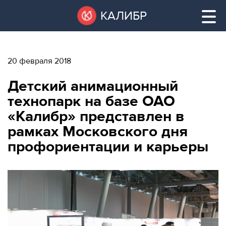
Перейти
Остановить
КАЛИБР
к
все
основному
слайдеры
содержанию
20 февраля 2018
ВАКАНТНЫЕ
Детский анимационный
ПЛОЩАДИ
ВАКАНТНЫЕ ПЛОЩАДИ
технопарк на базе ОАО
«Калибр» представлен в
ТЕХНОПАРК
рамках Московского дня
ТЕХНОПАРК
профориентации и карьеры
КОНФЕРЕНЦ-
АРЕНДА ПОМЕЩЕНИЙ
ЗАЛЫ
НОВОСТИ
КОНФЕРЕНЦ-ЗАЛЫ
О
НОВОСТИ
КАЛИБРЕ