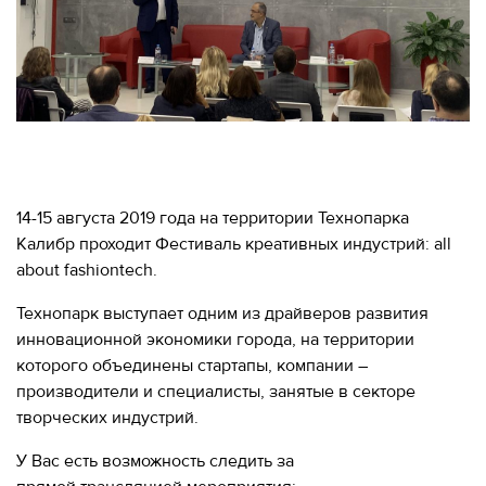
МЕРОПРИЯТИЯ
МЕРОПРИЯТИЯ
О КАЛИБРЕ
ИНФОРМАЦИЯ
ДЛЯ
ИНФОРМАЦИЯ ДЛЯ
РЕЗИДЕНТОВ
РЕЗИДЕНТОВ
ЛИЧНЫЙ
Москва, СВАО, ул. Годовикова, 9
КАБИНЕТ
14-15 августа 2019 года на территории Технопарка
Станция метро Алексеевская
Калибр проходит Фестиваль креативных индустрий: all
+7 (495) 280-17-17
about fashiontech.
+7 (495) 280-45-55
+7
Технопарк выступает одним из драйверов развития
(495)
Режим работы 9:00 - 18:00 Пн-Чт.
инновационной экономики города, на территории
280-
9:00 - 17:00 Пт.
которого объединены стартапы, компании –
17-
производители и специалисты, занятые в секторе
17
творческих индустрий.
+7
(495)
У Вас есть возможность следить за