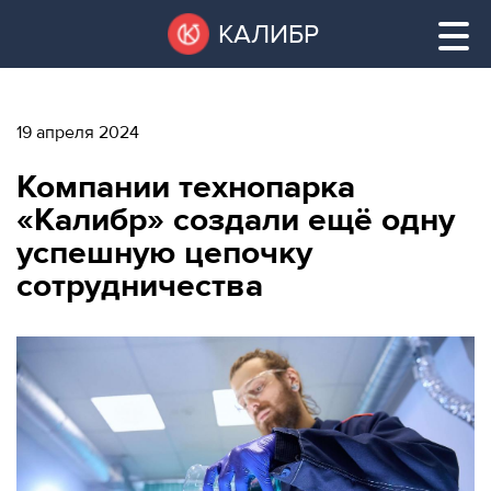
Перейти
Остановить
КАЛИБР
к
все
основному
слайдеры
содержанию
19 апреля 2024
ВАКАНТНЫЕ
Компании технопарка
ПЛОЩАДИ
ВАКАНТНЫЕ ПЛОЩАДИ
«Калибр» создали ещё одну
успешную цепочку
ТЕХНОПАРК
сотрудничества
ТЕХНОПАРК
КОНФЕРЕНЦ-
АРЕНДА ПОМЕЩЕНИЙ
ЗАЛЫ
НОВОСТИ
КОНФЕРЕНЦ-ЗАЛЫ
О
НОВОСТИ
КАЛИБРЕ