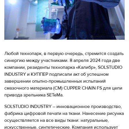
МЕРОПРИЯТИЯ
МЕРОПРИЯТИЯ
О КАЛИБРЕ
ИНФОРМАЦИЯ
ДЛЯ
ИНФОРМАЦИЯ ДЛЯ
РЕЗИДЕНТОВ
РЕЗИДЕНТОВ
ЛИЧНЫЙ
Москва, СВАО, ул. Годовикова, 9
Любой технопарк, в первую очередь, стремится создать
КАБИНЕТ
Станция метро Алексеевская
синергию между участниками. 8 апреля 2024 года две
компании, резиденты технопарка «Калибр», SOLSTUDIO
+7 (495) 280-17-17
INDUSTRY и КУППЕР подписали акт об успешном
+7 (495) 280-45-55
+7
завершении опытно-промышленных испытаний
(495)
Режим работы 9:00 - 18:00 Пн-Чт.
смазочного материала (СМ) CUPPER CHAIN FS для цепи
280-
9:00 - 17:00 Пт.
привода зрельника SETeMa.
17-
17
SOLSTUDIO INDUSTRY – инновационное производство,
фабрика цифровой печати на ткани. Нанесение рисунка
+7
осуществляется на все виды ткани: натуральные,
(495)
искусственные, синтетические. Компания использует