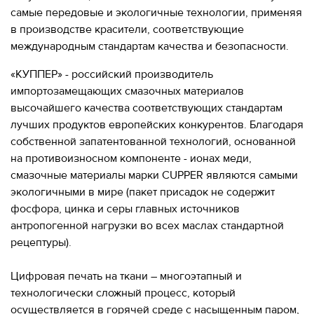
280-
самые передовые и экологичные технологии, применяя
45-
в производстве красители, соответствующие
55
международным стандартам качества и безопасности.
Москва,
«КУППЕР» - российский производитель
СВАО,
ул.
импортозамещающих смазочных материалов
Годовикова,
высочайшего качества соответствующих стандартам
9
лучших продуктов европейских конкурентов. Благодаря
Станция
метро
собственной запатентованной технологий, основанной
Алексеевская
на противоизносном компоненте - ионах меди,
смазочные материалы марки CUPPER являются самыми
Режим
работы
экологичными в мире (пакет присадок не содержит
9:00
фосфора, цинка и серы главных источников
-
антропогенной нагрузки во всех маслах стандартной
18:00
рецептуры).
Пн-
Чт.
9:00
Цифровая печать на ткани – многоэтапный и
-
технологически сложный процесс, который
17:00
осуществляется в горячей среде с насыщенным паром,
Пт.