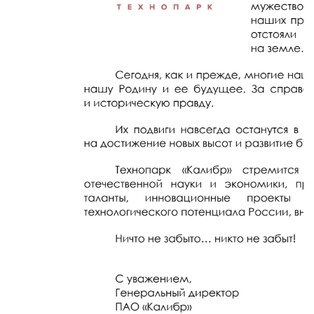
280-
45-
55
Москва,
СВАО,
ул.
Годовикова,
9
Станция
метро
Алексеевская
Режим
работы
9:00
-
18:00
Пн-
Чт.
9:00
-
17:00
Пт.