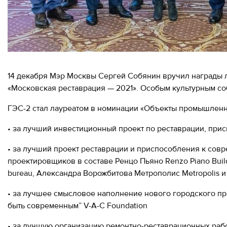
Москва,
СВАО,
ул.
Годовикова,
9
Станция
метро
14 декабря Мэр Москвы Сергей Собянин вручил награды л
Алексеевская
«Московская реставрация — 2021». Особым культурным с
Режим
ГЭС-2 стал лауреатом в номинации «Объекты промышленн
работы
9:00
• за лучший инвестиционный проект по реставрации, при
-
18:00
• за лучший проект реставрации и приспособления к сов
Пн-
Чт.
проектировщиков в составе Ренцо Пьяно Renzo Piano Buil
9:00
bureau, Александра Ворожбитова Метрополис Metropolis
-
17:00
• за лучшее смысловое наполнение нового городского пр
Пт.
быть современным” V-A-C Foundation
• за лучшую организацию ремонтно-реставрационных рабо