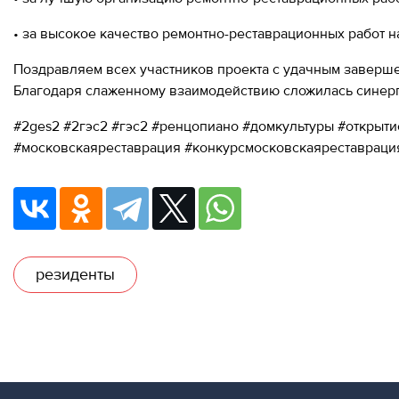
• за высокое качество ремонтно-реставрационных работ 
Поздравляем всех участников проекта с удачным заверше
Благодаря слаженному взаимодействию сложилась синерг
#2ges2 #2гэс2 #гэс2 #ренцопиано #домкультуры #открыти
#московскаяреставрация #конкурсмосковскаяреставрац
резиденты