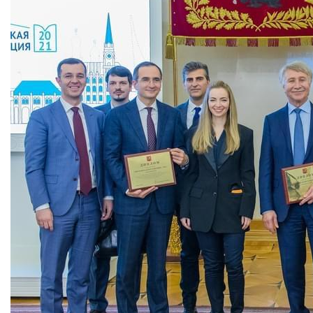
ИНФОРМАЦИЯ
ИНФОРМАЦИЯ ДЛЯ
РЕЗИДЕНТОВ
ДЛЯ
РЕЗИДЕНТОВ
Москва, СВАО, ул. Годовикова, 9
ЛИЧНЫЙ
Станция метро Алексеевская
КАБИНЕТ
+7 (495) 280-17-17
+7 (495) 280-45-55
+7
Режим работы 9:00 - 18:00 Пн-Чт.
(495)
9:00 - 17:00 Пт.
280-
17-
17
+7
(495)
280-
45-
55