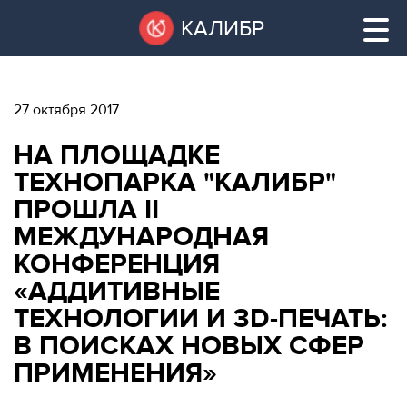
Перейти
Остановить
КАЛИБР
к
все
основному
слайдеры
содержанию
27 октября 2017
ВАКАНТНЫЕ
НА ПЛОЩАДКЕ
ПЛОЩАДИ
ВАКАНТНЫЕ ПЛОЩАДИ
ТЕХНОПАРКА "КАЛИБР"
ПРОШЛА II
ТЕХНОПАРК
МЕЖДУНАРОДНАЯ
ТЕХНОПАРК
КОНФЕРЕНЦИЯ
КОНФЕРЕНЦ-
АРЕНДА ПОМЕЩЕНИЙ
«АДДИТИВНЫЕ
ЗАЛЫ
ТЕХНОЛОГИИ И 3D-ПЕЧАТЬ:
НОВОСТИ
КОНФЕРЕНЦ-ЗАЛЫ
В ПОИСКАХ НОВЫХ СФЕР
ПРИМЕНЕНИЯ»
О
НОВОСТИ
КАЛИБРЕ