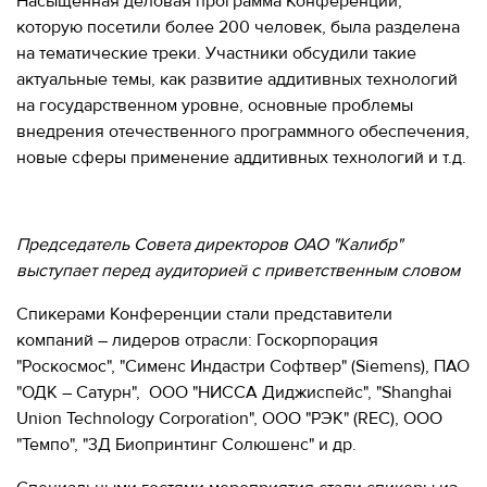
280-
Насыщенная деловая программа Конференции,
45-
которую посетили более 200 человек, была разделена
55
на тематические треки. Участники обсудили такие
актуальные темы, как развитие аддитивных технологий
Москва,
на государственном уровне, основные проблемы
СВАО,
внедрения отечественного программного обеспечения,
ул.
Годовикова,
новые сферы применение аддитивных технологий и т.д.
9
Станция
метро
Алексеевская
Председатель Совета директоров ОАО "Калибр"
выступает перед аудиторией с приветственным словом
Режим
работы
Спикерами Конференции стали представители
9:00
-
компаний – лидеров отрасли: Госкорпорация
18:00
"Роскосмос", "Сименс Индастри Софтвер" (Siemens), ПАО
Пн-
"ОДК – Сатурн", ООО "НИССА Диджиспейс", "Shanghai
Чт.
Union Technology Corporation", ООО "РЭК" (REC), ООО
9:00
-
"Темпо", "3Д Биопринтинг Солюшенс" и др.
17:00
Пт.