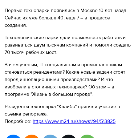
МЕРОПРИЯТИЯ
МЕРОПРИЯТИЯ
Первые технопарки появились в Москве 10 лет назад.
Сейчас их уже больше 40, еще 7 – в процессе
О КАЛИБРЕ
ИНФОРМАЦИЯ
создания.
ДЛЯ
Технологические парки дали возможность работать и
ИНФОРМАЦИЯ ДЛЯ
РЕЗИДЕНТОВ
РЕЗИДЕНТОВ
развиваться двум тысячам компаний и помогли создать
70 тысяч рабочих мест.
ЛИЧНЫЙ
Москва, СВАО, ул. Годовикова, 9
КАБИНЕТ
Станция метро Алексеевская
Зачем ученым, IT-специалистам и промышленникам
становиться резидентами? Какие новые задачи стоят
+7 (495) 280-17-17
перед инновационными производствами? И что
+7 (495) 280-45-55
+7
изобрели в столичных технопарках? Об этом – в
(495)
Режим работы 9:00 - 18:00 Пн-Чт.
программе "Жизнь в большом городе".
280-
9:00 - 17:00 Пт.
17-
Резиденты технопарка "Калибр" приняли участие в
17
съемке репортажа.
Подробнее:
https://www.m24.ru/shows1/94/513825
+7
(495)