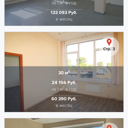
Стоимость
за 1 м² в год
133 093 Руб.
Стоимость
в месяц
Предлагаем в аренду офис площадью 69,9 кв.м.,
состоящий из двух кабинетов. Выполнена
качественная отделка: напольное покрытие -
Стр. 3
коммерческий линолеум. Потолочная отделка типа
Армстронг, стены качественная покраска.
НДС в размере 22% входит в указанную ставку.
30 м²
Область
Дополнительно оплачивается отопление и
24 156 Руб.
электроэнергия.
Стоимость
за 1 м² в год
60 390 Руб.
Стоимость
в месяц
Помещение под офис площадью 29,5 м2 (состоит из
двух смежных кабинетов 14.9 м2 и 14.6 м2), на 4