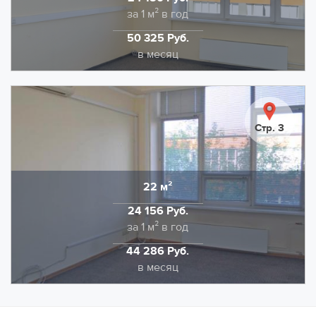
Стоимость
за 1 м² в год
НДС в размере 22% входит в указанную ставку.
50 325 Руб.
Дополнительно оплачивается отопление и
Стоимость
в месяц
электроэнергия.
Предлагаем в аренду помещение площадью 25,1
кв.м., на территории технопарка Калибр. Выполнена
качественная отделка: напольное покрытие -
Стр. 3
коммерческий линолеум. Потолочная отделка типа
Армстронг, стены качественная покраска.
НДС в размере 22% входит в указанную ставку.
22 м²
Область
Дополнительно оплачивается отопление и
24 156 Руб.
электроэнергия.
Стоимость
за 1 м² в год
44 286 Руб.
Стоимость
в месяц
Офисное помещение 22.1 кв.м. в аренду на