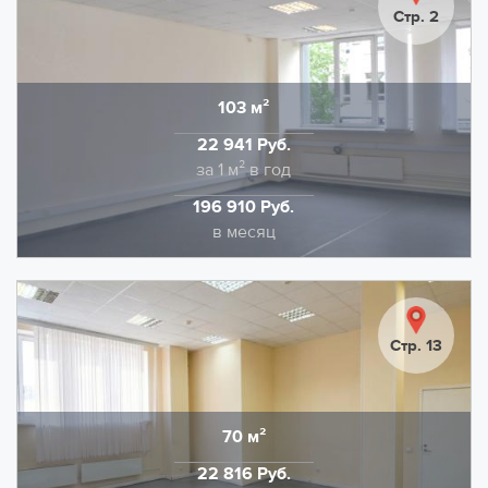
качественная отделка: напольное покрытие -
Стр. 2
коммерческий линолеум. Потолочная отделка типа
Армстронг, стены качественная покраска.
НДС в размере 22% входит в указанную ставку.
103 м²
Область
Дополнительно оплачивается отопление и
22 941 Руб.
электроэнергия.
Стоимость
за 1 м² в год
196 910 Руб.
Стоимость
в месяц
Предлагаем в аренду помещение площадью 102,8
кв.м., на территории технопарка Калибр. Выполнена
качественная отделка: напольное покрытие -
Стр. 13
коммерческий линолеум. Потолочная отделка типа
Армстронг, стены качественная покраска.
НДС в размере 22% входит в указанную ставку.
70 м²
Область
Дополнительно оплачивается отопление и
22 816 Руб.
электроэнергия.