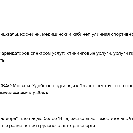
нц-зал
ы, кофейни, медицинский кабинет, уличная спортивн
рендаторов спектром услуг: клининговые услуги, услуги п
ты.
, СВАО Москвы. Удобные подъезды к бизнес-центру со сторо
тихом зеленом районе.
алибра", площадью более 14 Га, располагает вместительной 
тью размещения грузового автотранспорта.