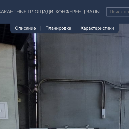
Перейти
Остановить
к
все
ВАКАНТНЫЕ ПЛОЩАДИ
КОНФЕРЕНЦ-ЗАЛЫ
основному
слайдеры
содержанию
Описание
Планировка
Характеристики