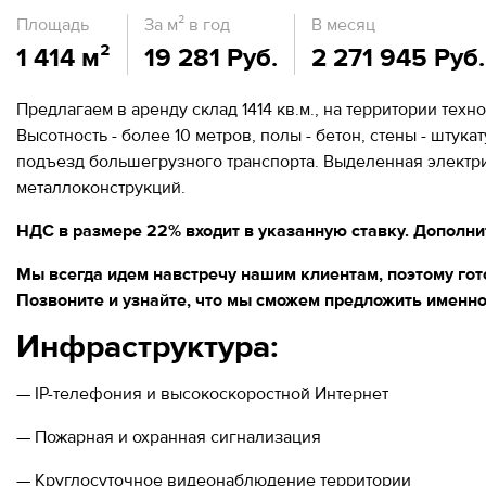
Площадь
За м² в год
В месяц
Москва,
1 414 м²
19 281 Руб.
2 271 945 Руб.
СВАО,
ул.
Годовикова,
Предлагаем в аренду склад 1414 кв.м., на территории те
9
Высотность - более 10 метров, полы - бетон, стены - штука
Станция
метро
подъезд большегрузного транспорта. Выделенная электри
Алексеевская
металлоконструкций.
Режим
НДС в размере 22% входит в указанную ставку. Дополни
работы
9:00
Мы всегда идем навстречу нашим клиентам, поэтому го
-
Позвоните и узнайте, что мы сможем предложить именно
18:00
Пн-
Инфраструктура:
Чт.
9:00
-
— IP-телефония и высокоскоростной Интернет
17:00
Пт.
— Пожарная и охранная сигнализация
— Круглосуточное видеонаблюдение территории