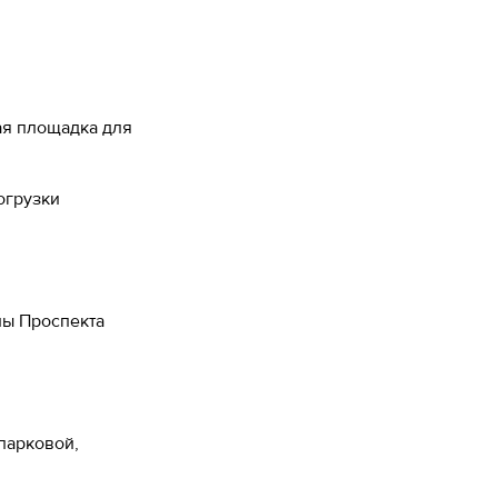
ая площадка для
огрузки
ны Проспекта
парковой,