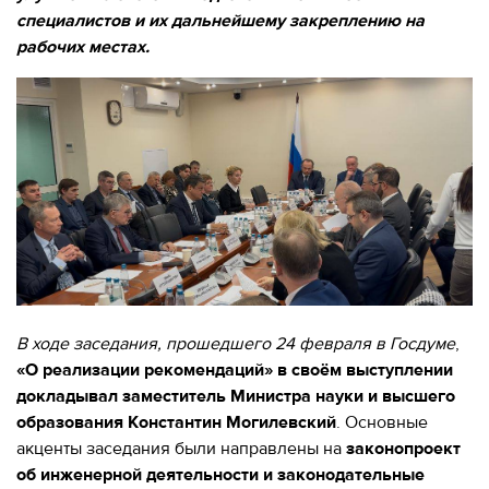
EVENTS
специалистов и их дальнейшему закреплению на
МЕРОПРИЯТИЯ
рабочих местах.
ABOUT KALIBR
ИНФОРМАЦИЯ
ДЛЯ
INFORMATION FOR
РЕЗИДЕНТОВ
RESIDENTS
ЛИЧНЫЙ
Moscow, SVAO, Godovikova str., 9
КАБИНЕТ
Alekseyevskaya metro station
+7 (495) 280-17-17
+7 (495) 280-45-55
+7
(495)
Business hours 9:00 - 18:00 Mon-Thu.
280-
В ходе заседания, прошедшего 24 февраля в Госдуме
,
9:00 - 17:00 Fri.
17-
«О реализации рекомендаций»
в своём выступлении
17
докладывал заместитель Министра науки и высшего
образования Константин Могилевский
. Основные
+7
акценты заседания были направлены на
законопроект
(495)
об инженерной деятельности и законодательные