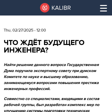
Skip
Pause
KALIBR
to
all
main
sliders
content
Thu, 02/27/2025 - 12:00
VACANT
ЧТО ЖДЁТ БУДУЩЕГО
AREAS
VACANT AREAS
ИНЖЕНЕРА?
ТЕХНОПАРК
TECHNOPARK
Найти решение данного вопроса Государственная
Дума поручила экспертному совету при думском
КОНФЕРЕНЦ-
Комитете по науке и высшему образованию,
RENT A SPACE
ЗАЛЫ
занимающемуся вопросами повышения престижа
инженерных профессий.
НОВОСТИ
CONFERENCE HALLS
Совместно со специалистами, входящими в состав
О
NEWS
рабочей группы, был разработан комплекс мер по
КАЛИБРЕ
улучшению системы подготовки технических