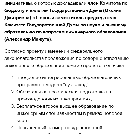
280-
инициативы
, о которых докладывали
член Комитета по
45-
бюджету и налогам Государственной Думы (Оксана
55
Дмитриева)
и
Первый заместитель председателя
Комитета Государственной Думы по науке и высшему
Moscow,
SVAO,
образованию по вопросам инженерного образования
Godovikova
(Александр Мажуга)
.
str.,
9
Согласно проекту изменений федерального
Alekseyevskaya
законодательства предложения по совершенствованию
metro
инженерного образования помимо прочего включают:
station
Business
Внедрение интегрированных образовательных
hours
программ по модели “вуз-завод”;
9:00
Обязательная практическая подготовка на
-
18:00
производственных предприятиях;
Mon-
Бесплатное второе высшее образование по
Thu.
инженерным специальностям в рамках целевой
9:00
квоты;
-
17:00
Повышенный размер государственной
Fri.