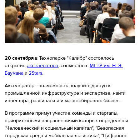
МЕРОПРИЯТИЯ
МЕРОПРИЯТИЯ
О КАЛИБРЕ
ИНФОРМАЦИЯ
ДЛЯ
ИНФОРМАЦИЯ ДЛЯ
РЕЗИДЕНТОВ
РЕЗИДЕНТОВ
ЛИЧНЫЙ
Москва, СВАО, ул. Годовикова, 9
20 сентября
в Технопарке "Калибр" состоялось
КАБИНЕТ
Станция метро Алексеевская
открытие
акселератора
, совместно с
МГТУ им. Н. Э.
Баумана
и
2Stars
.
+7 (495) 280-17-17
+7 (495) 280-45-55
+7
Акселератор - возможность получить доступ к
(495)
промышленной инфраструктуре и экспертизе, найти
Режим работы 9:00 - 18:00 Пн-Чт.
280-
9:00 - 17:00 Пт.
инвестора, развиваться и масштабировать бизнес.
17-
17
В программе примут участие команды и стартапы,
приоритетными направлениями которых определены
+7
"Человеческий и социальный капитал", "Безопасная
(495)
городская среда и мобильная логистика", "Цифровое