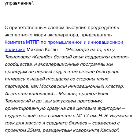
280-
управление".
45-
55
Москва,
С приветственным словом выступил
председатель
СВАО,
экспертного жюри акселератора, председатель
ул.
Комитета МТПП по промышленной и инновационной
Годовикова,
политике
Михаил Коган —
"Несмотря на то, что у
9
Станция
Технопарка «Калибр» богатый опыт поддержки стартап-
метро
сообщества, и акселерационные программы мы
Алексеевская
проводим не первый год, в этом сезоне благодаря
Режим
интересу к нашей площадке со стороны таких
работы
партнеров, как Московский инновационный кластер,
9:00
Агентство инноваций г. Москвы, проекта Банк
-
Технологий и др., мы запускаем программу,
18:00
Пн-
ориентированную сразу на две целевые аудитории –
Чт.
студенческий трек совместно с МГТУ им. Н. Э. Баумана и
9:00
трек для малого и среднего бизнеса – совместно с
-
17:00
проектом 2Stars, резидентами коворкинга Калибр".
Пт.