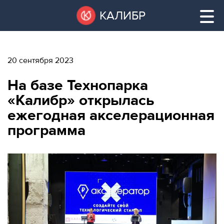
Перейти
Остановить
КАЛИБР
к
все
основному
слайдеры
содержанию
20 сентября 2023
ВАКАНТНЫЕ
На базе Технопарка
ПЛОЩАДИ
ВАКАНТНЫЕ ПЛОЩАДИ
«Калибр» открылась
ежегодная акселерационная
ТЕХНОПАРК
программа
ТЕХНОПАРК
КОНФЕРЕНЦ-
АРЕНДА ПОМЕЩЕНИЙ
ЗАЛЫ
НОВОСТИ
КОНФЕРЕНЦ-ЗАЛЫ
О
НОВОСТИ
КАЛИБРЕ