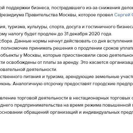
ой поддержки бизнеса, пострадавшего из-за снижения дело
 Президиума Правительства Москвы, которое провел
Сергей 
, туризма, культуры, спорта, досуга и гостиничного бизнес
му налогу будет продлен до 31 декабря 2020 года.
 сбора. Данные нормы начнут действовать со дня вступлени
 полномочие принимать решения о продлении сроков уплаты
объекты у Москвы, которые приостановили свою деятельнос
и освобождены от платы за аренду. Это касается организаци
зовательной деятельности.
ственного питания и туризма, арендующие земельные участк
и июнь. Аналогичную отсрочку предоставят городские пред
вление торговой деятельности в нестационарных торговых 
еднего предпринимательства на время режима повышенной г
а основании обращений организаций и индивидуальных пред