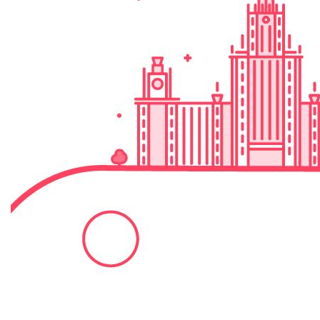
Москва,
СВАО,
ул.
Годовикова,
9
Станция
метро
Алексеевская
Режим
работы
9:00
-
18:00
Пн-
Чт.
9:00
-
17:00
Пт.