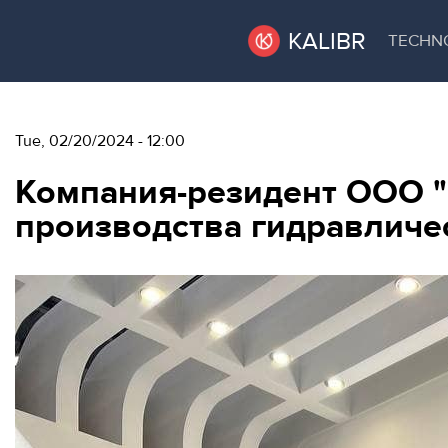
KALIBR
TECHN
VACANT
VACANT AREAS
Tue, 02/20/2024 - 12:00
AREAS
Компания-резидент ООО "
TECHNOPARK
производства гидравличе
ТЕХНОПАРК
RENT A SPACE
КОНФЕРЕНЦ-
ЗАЛЫ
CONFERENCE HALLS
НОВОСТИ
NEWS
О
EVENTS
КАЛИБРЕ
ABOUT KALIBR
МЕРОПРИЯТИЯ