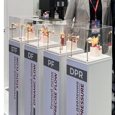
Moscow,
SVAO,
Godovikova
str.,
9
Alekseyevskaya
metro
station
Business
hours
9:00
-
18:00
Mon-
Thu.
9:00
-
17:00
Fri.