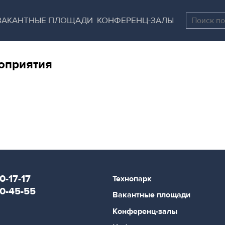
Перейти
Остановить
к
все
ВАКАНТНЫЕ ПЛОЩАДИ
КОНФЕРЕНЦ-ЗАЛЫ
основному
слайдеры
содержанию
оприятия
0-17-17
Технопарк
80-45-55
Вакантные площади
Конференц-залы