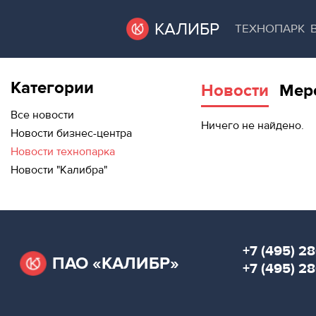
КАЛИБР
ТЕХНОПАРК
Категории
Новости
Мер
ВАКАНТНЫЕ
ВАКАНТНЫЕ ПЛОЩАДИ
ПЛОЩАДИ
Все новости
Ничего не найдено.
Новости бизнес-центра
ТЕХНОПАРК
Новости технопарка
ТЕХНОПАРК
Новости "Калибра"
АРЕНДА ПОМЕЩЕНИЙ
КОНФЕРЕНЦ-
ЗАЛЫ
КОНФЕРЕНЦ-ЗАЛЫ
НОВОСТИ
НОВОСТИ
+7 (495) 28
ПАО «КАЛИБР»
О
+7 (495) 2
МЕРОПРИЯТИЯ
КАЛИБРЕ
О КАЛИБРЕ
МЕРОПРИЯТИЯ