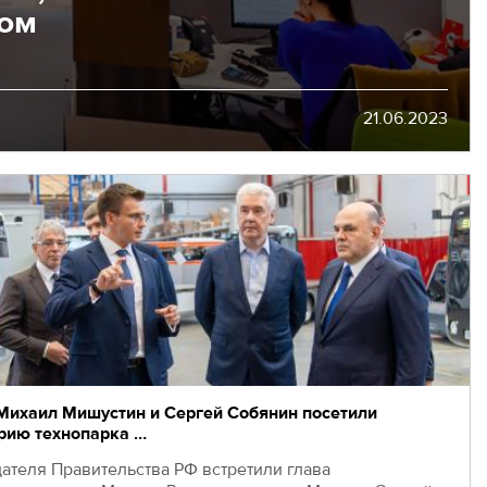
дом
21.06.2023
Михаил Мишустин и Сергей Собянин посетили
рию технопарка …
ателя Правительства РФ встретили глава