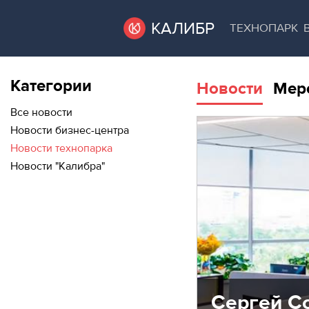
КАЛИБР
ТЕХНОПАРК
Категории
Новости
Мер
ВАКАНТНЫЕ
ВАКАНТНЫЕ ПЛОЩАДИ
ПЛОЩАДИ
Все новости
Новости бизнес-центра
ТЕХНОПАРК
Новости технопарка
ТЕХНОПАРК
Новости "Калибра"
АРЕНДА ПОМЕЩЕНИЙ
КОНФЕРЕНЦ-
ЗАЛЫ
КОНФЕРЕНЦ-ЗАЛЫ
НОВОСТИ
НОВОСТИ
О
МЕРОПРИЯТИЯ
КАЛИБРЕ
О КАЛИБРЕ
Сергей Со
МЕРОПРИЯТИЯ