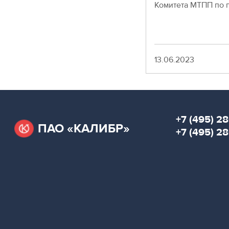
Комитета МТПП по 
Москва,
СВАО,
ул.
Годовикова,
9
Дата
13.06.2023
Станция
метро
Алексеевская
Режим
работы
+7 (495) 28
9:00
ПАО «КАЛИБР»
+7 (495) 2
-
18:00
Пн-
Чт.
9:00
-
17:00
Пт.