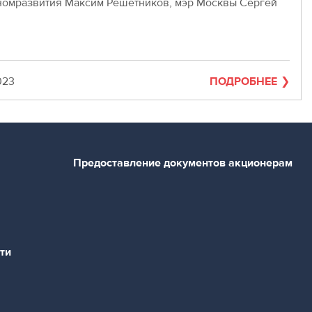
омразвития Максим Решетников, мэр Москвы Сергей
023
ПОДРОБНЕЕ
Предоставление документов акционерам
ти