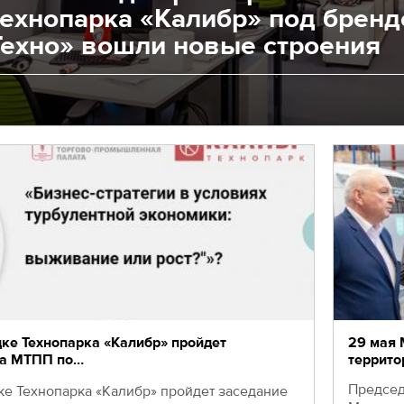
технопарка «Калибр» под брен
Техно» вошли новые строения
ке Технопарка «Калибр» пройдет
29 мая 
та МТПП по…
террито
Председ
ке Технопарка «Калибр» пройдет заседание