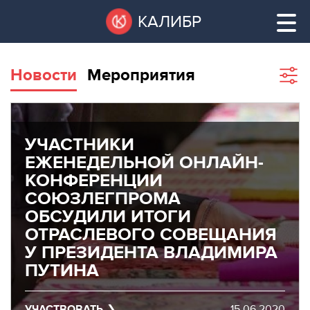
Перейти
Остановить
КАЛИБР
к
все
основному
слайдеры
содержанию
Новости
Мероприятия
Sho
filte
ВАКАНТНЫЕ
ПЛОЩАДИ
ВАКАНТНЫЕ ПЛОЩАДИ
УЧАСТНИКИ
ЕЖЕНЕДЕЛЬНОЙ ОНЛАЙН-
ТЕХНОПАРК
ТЕХНОПАРК
КОНФЕРЕНЦИИ
СОЮЗЛЕГПРОМА
КОНФЕРЕНЦ-
ОБСУДИЛИ ИТОГИ
АРЕНДА ПОМЕЩЕНИЙ
ЗАЛЫ
ОТРАСЛЕВОГО СОВЕЩАНИЯ
У ПРЕЗИДЕНТА ВЛАДИМИРА
НОВОСТИ
КОНФЕРЕНЦ-ЗАЛЫ
ПУТИНА
О
НОВОСТИ
КАЛИБРЕ
УЧАСТВОВАТЬ
15.06.2020