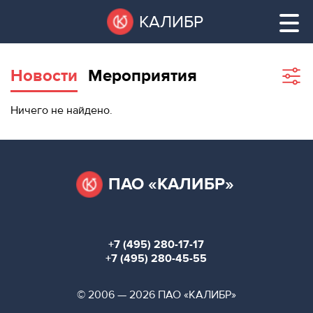
Перейти
Остановить
КАЛИБР
к
все
основному
слайдеры
содержанию
Новости
Мероприятия
Sho
filte
ВАКАНТНЫЕ
Ничего не найдено.
ПЛОЩАДИ
ВАКАНТНЫЕ ПЛОЩАДИ
ТЕХНОПАРК
ТЕХНОПАРК
ПАО «КАЛИБР»
КОНФЕРЕНЦ-
АРЕНДА ПОМЕЩЕНИЙ
ЗАЛЫ
+7 (495) 280-17-17
НОВОСТИ
КОНФЕРЕНЦ-ЗАЛЫ
+7 (495) 280-45-55
О
НОВОСТИ
© 2006 — 2026 ПАО «КАЛИБР»
КАЛИБРЕ