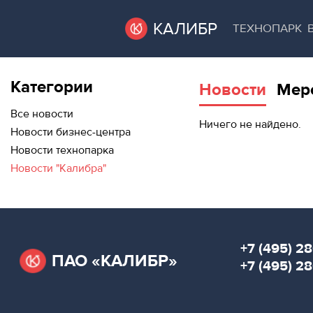
КАЛИБР
ТЕХНОПАРК
Категории
Новости
Мер
ВАКАНТНЫЕ
ВАКАНТНЫЕ ПЛОЩАДИ
ПЛОЩАДИ
Все новости
Ничего не найдено.
Новости бизнес-центра
ТЕХНОПАРК
Новости технопарка
ТЕХНОПАРК
Новости "Калибра"
АРЕНДА ПОМЕЩЕНИЙ
КОНФЕРЕНЦ-
ЗАЛЫ
КОНФЕРЕНЦ-ЗАЛЫ
НОВОСТИ
НОВОСТИ
+7 (495) 28
ПАО «КАЛИБР»
О
+7 (495) 2
МЕРОПРИЯТИЯ
КАЛИБРЕ
О КАЛИБРЕ
МЕРОПРИЯТИЯ