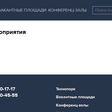
Перейти
Остановить
к
все
ВАКАНТНЫЕ ПЛОЩАДИ
КОНФЕРЕНЦ-ЗАЛЫ
основному
слайдеры
содержанию
оприятия
0-17-17
Технопарк
80-45-55
Вакантные площади
Конференц-залы