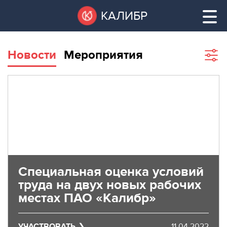
Перейти
Остановить
КАЛИБР
к
все
основному
слайдеры
содержанию
Новости
Мероприятия
Sho
filte
ВАКАНТНЫЕ
ПЛОЩАДИ
ВАКАНТНЫЕ ПЛОЩАДИ
ТЕХНОПАРК
ТЕХНОПАРК
КОНФЕРЕНЦ-
АРЕНДА ПОМЕЩЕНИЙ
ЗАЛЫ
Специальная оценка условий
труда на двух новых рабочих
НОВОСТИ
КОНФЕРЕНЦ-ЗАЛЫ
местах ПАО «Калибр»
О
НОВОСТИ
КАЛИБРЕ
УЧАСТВОВАТЬ
11.04.2022