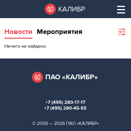
Перейти
Остановить
КАЛИБР
к
все
основному
слайдеры
содержанию
Новости
Мероприятия
Sho
filte
ВАКАНТНЫЕ
Ничего не найдено.
ПЛОЩАДИ
ВАКАНТНЫЕ ПЛОЩАДИ
ТЕХНОПАРК
ТЕХНОПАРК
ПАО «КАЛИБР»
КОНФЕРЕНЦ-
АРЕНДА ПОМЕЩЕНИЙ
ЗАЛЫ
+7 (495) 280-17-17
НОВОСТИ
КОНФЕРЕНЦ-ЗАЛЫ
+7 (495) 280-45-55
О
НОВОСТИ
© 2006 — 2026 ПАО «КАЛИБР»
КАЛИБРЕ