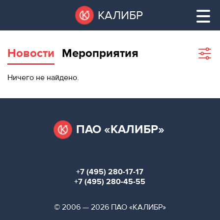
Перейти
Остановить
КАЛИБР
к
все
основному
слайдеры
содержанию
Новости
Мероприятия
Sho
filte
ВАКАНТНЫЕ
Ничего не найдено.
ПЛОЩАДИ
ВАКАНТНЫЕ ПЛОЩАДИ
ТЕХНОПАРК
ТЕХНОПАРК
ПАО «КАЛИБР»
КОНФЕРЕНЦ-
АРЕНДА ПОМЕЩЕНИЙ
ЗАЛЫ
+7 (495) 280-17-17
НОВОСТИ
КОНФЕРЕНЦ-ЗАЛЫ
+7 (495) 280-45-55
О
НОВОСТИ
© 2006 — 2026 ПАО «КАЛИБР»
КАЛИБРЕ