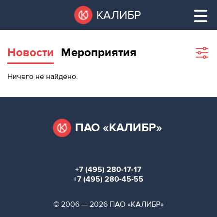
Перейти
Остановить
КАЛИБР
к
все
основному
слайдеры
содержанию
Новости
Мероприятия
Sho
filte
ВАКАНТНЫЕ
Ничего не найдено.
ПЛОЩАДИ
ВАКАНТНЫЕ ПЛОЩАДИ
ТЕХНОПАРК
ТЕХНОПАРК
ПАО «КАЛИБР»
КОНФЕРЕНЦ-
АРЕНДА ПОМЕЩЕНИЙ
ЗАЛЫ
+7 (495) 280-17-17
НОВОСТИ
КОНФЕРЕНЦ-ЗАЛЫ
+7 (495) 280-45-55
О
НОВОСТИ
© 2006 — 2026 ПАО «КАЛИБР»
КАЛИБРЕ