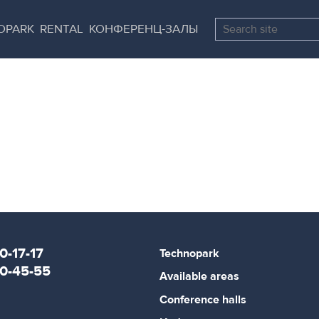
Skip
Pause
to
all
OPARK
RENTAL
КОНФЕРЕНЦ-ЗАЛЫ
main
sliders
content
0-17-17
Technopark
80-45-55
Available areas
Conference halls