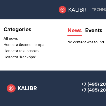
KALIBR
TECHN
Categories
News
Events
VACANT
VACANT AREAS
AREAS
All news
No content was found.
Новости бизнес-центра
TECHNOPARK
Новости технопарка
ТЕХНОПАРК
Новости "Калибра"
RENT A SPACE
КОНФЕРЕНЦ-
ЗАЛЫ
CONFERENCE HALLS
НОВОСТИ
NEWS
+7 (495) 28
KALIBR
О
+7 (495) 2
EVENTS
КАЛИБРЕ
ABOUT KALIBR
МЕРОПРИЯТИЯ