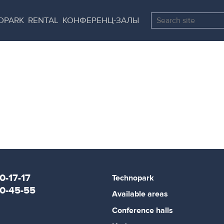
Skip
Pause
to
all
OPARK
RENTAL
КОНФЕРЕНЦ-ЗАЛЫ
main
sliders
content
0-17-17
Technopark
80-45-55
Available areas
Conference halls