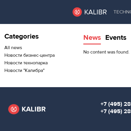
KALIBR
TECHN
Categories
News
Events
VACANT
VACANT AREAS
AREAS
All news
No content was found.
Новости бизнес-центра
TECHNOPARK
Новости технопарка
ТЕХНОПАРК
Новости "Калибра"
RENT A SPACE
КОНФЕРЕНЦ-
ЗАЛЫ
CONFERENCE HALLS
НОВОСТИ
NEWS
+7 (495) 28
KALIBR
О
+7 (495) 2
EVENTS
КАЛИБРЕ
ABOUT KALIBR
МЕРОПРИЯТИЯ