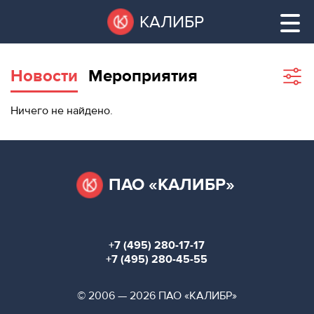
Перейти
Остановить
КАЛИБР
к
все
основному
слайдеры
содержанию
Новости
Мероприятия
Sho
filte
ВАКАНТНЫЕ
Ничего не найдено.
ПЛОЩАДИ
ВАКАНТНЫЕ ПЛОЩАДИ
ТЕХНОПАРК
ТЕХНОПАРК
ПАО «КАЛИБР»
КОНФЕРЕНЦ-
АРЕНДА ПОМЕЩЕНИЙ
ЗАЛЫ
+7 (495) 280-17-17
НОВОСТИ
КОНФЕРЕНЦ-ЗАЛЫ
+7 (495) 280-45-55
О
НОВОСТИ
© 2006 — 2026 ПАО «КАЛИБР»
КАЛИБРЕ