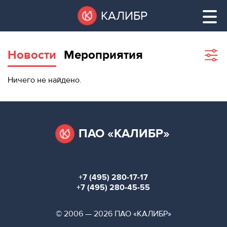
Перейти
Остановить
КАЛИБР
к
все
основному
слайдеры
содержанию
Новости
Мероприятия
Sho
filte
ВАКАНТНЫЕ
Ничего не найдено.
ПЛОЩАДИ
ВАКАНТНЫЕ ПЛОЩАДИ
ТЕХНОПАРК
ТЕХНОПАРК
ПАО «КАЛИБР»
КОНФЕРЕНЦ-
АРЕНДА ПОМЕЩЕНИЙ
ЗАЛЫ
+7 (495) 280-17-17
НОВОСТИ
КОНФЕРЕНЦ-ЗАЛЫ
+7 (495) 280-45-55
О
НОВОСТИ
© 2006 — 2026 ПАО «КАЛИБР»
КАЛИБРЕ