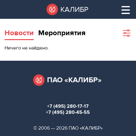
Перейти
Остановить
КАЛИБР
к
все
основному
слайдеры
содержанию
Новости
Мероприятия
Sho
filte
ВАКАНТНЫЕ
Ничего не найдено.
ПЛОЩАДИ
ВАКАНТНЫЕ ПЛОЩАДИ
ТЕХНОПАРК
ТЕХНОПАРК
ПАО «КАЛИБР»
КОНФЕРЕНЦ-
АРЕНДА ПОМЕЩЕНИЙ
ЗАЛЫ
+7 (495) 280-17-17
НОВОСТИ
КОНФЕРЕНЦ-ЗАЛЫ
+7 (495) 280-45-55
О
НОВОСТИ
© 2006 — 2026 ПАО «КАЛИБР»
КАЛИБРЕ