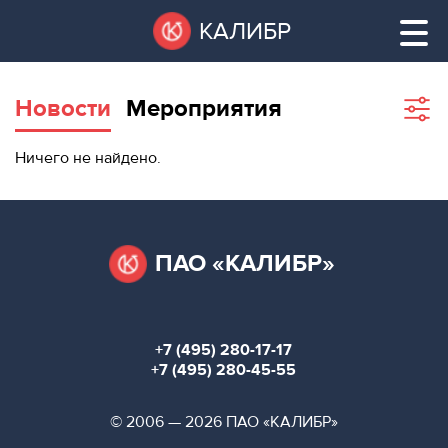
Перейти
Остановить
КАЛИБР
к
все
основному
слайдеры
содержанию
Новости
Мероприятия
Sho
filte
ВАКАНТНЫЕ
Ничего не найдено.
ПЛОЩАДИ
ВАКАНТНЫЕ ПЛОЩАДИ
ТЕХНОПАРК
ТЕХНОПАРК
ПАО «КАЛИБР»
КОНФЕРЕНЦ-
АРЕНДА ПОМЕЩЕНИЙ
ЗАЛЫ
+7 (495) 280-17-17
НОВОСТИ
КОНФЕРЕНЦ-ЗАЛЫ
+7 (495) 280-45-55
О
НОВОСТИ
© 2006 — 2026 ПАО «КАЛИБР»
КАЛИБРЕ