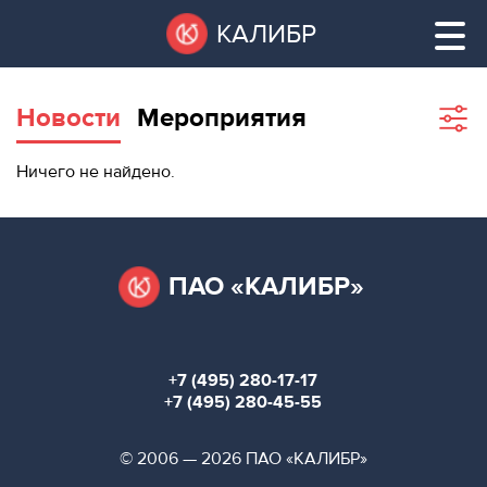
Перейти
Остановить
КАЛИБР
к
все
основному
слайдеры
содержанию
Новости
Мероприятия
Sho
filte
ВАКАНТНЫЕ
Ничего не найдено.
ПЛОЩАДИ
ВАКАНТНЫЕ ПЛОЩАДИ
ТЕХНОПАРК
ТЕХНОПАРК
ПАО «КАЛИБР»
КОНФЕРЕНЦ-
АРЕНДА ПОМЕЩЕНИЙ
ЗАЛЫ
+7 (495) 280-17-17
НОВОСТИ
КОНФЕРЕНЦ-ЗАЛЫ
+7 (495) 280-45-55
О
НОВОСТИ
© 2006 — 2026 ПАО «КАЛИБР»
КАЛИБРЕ