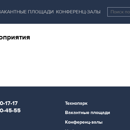
Перейти
Остановить
к
все
ВАКАНТНЫЕ ПЛОЩАДИ
КОНФЕРЕНЦ-ЗАЛЫ
основному
слайдеры
содержанию
оприятия
0-17-17
Технопарк
80-45-55
Вакантные площади
Конференц-залы