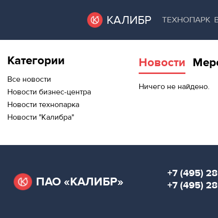
КАЛИБР
ТЕХНОПАРК
Категории
Новости
Мер
ВАКАНТНЫЕ
ВАКАНТНЫЕ ПЛОЩАДИ
ПЛОЩАДИ
Все новости
Ничего не найдено.
Новости бизнес-центра
ТЕХНОПАРК
Новости технопарка
ТЕХНОПАРК
Новости "Калибра"
АРЕНДА ПОМЕЩЕНИЙ
КОНФЕРЕНЦ-
ЗАЛЫ
КОНФЕРЕНЦ-ЗАЛЫ
НОВОСТИ
НОВОСТИ
+7 (495) 28
ПАО «КАЛИБР»
О
+7 (495) 2
МЕРОПРИЯТИЯ
КАЛИБРЕ
О КАЛИБРЕ
МЕРОПРИЯТИЯ