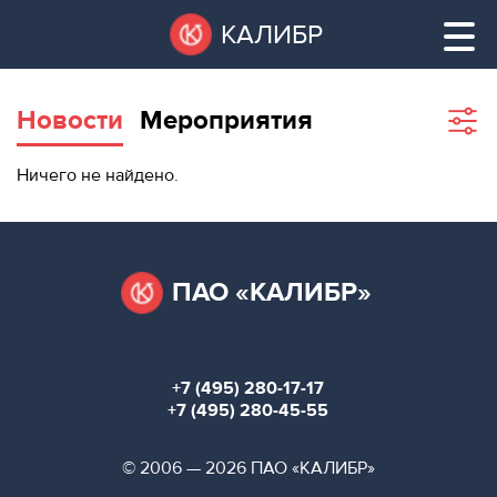
Перейти
Остановить
КАЛИБР
к
все
основному
слайдеры
содержанию
Новости
Мероприятия
Sho
filte
ВАКАНТНЫЕ
Ничего не найдено.
ПЛОЩАДИ
ВАКАНТНЫЕ ПЛОЩАДИ
ТЕХНОПАРК
ТЕХНОПАРК
ПАО «КАЛИБР»
КОНФЕРЕНЦ-
АРЕНДА ПОМЕЩЕНИЙ
ЗАЛЫ
+7 (495) 280-17-17
НОВОСТИ
КОНФЕРЕНЦ-ЗАЛЫ
+7 (495) 280-45-55
О
НОВОСТИ
© 2006 — 2026 ПАО «КАЛИБР»
КАЛИБРЕ