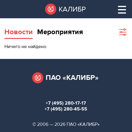
Перейти
Остановить
КАЛИБР
к
все
основному
слайдеры
содержанию
Новости
Мероприятия
Sho
filte
ВАКАНТНЫЕ
Ничего не найдено.
ПЛОЩАДИ
ВАКАНТНЫЕ ПЛОЩАДИ
ТЕХНОПАРК
ТЕХНОПАРК
ПАО «КАЛИБР»
КОНФЕРЕНЦ-
АРЕНДА ПОМЕЩЕНИЙ
ЗАЛЫ
+7 (495) 280-17-17
НОВОСТИ
КОНФЕРЕНЦ-ЗАЛЫ
+7 (495) 280-45-55
О
НОВОСТИ
© 2006 — 2026 ПАО «КАЛИБР»
КАЛИБРЕ