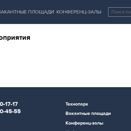
Перейти
Остановить
к
все
ВАКАНТНЫЕ ПЛОЩАДИ
КОНФЕРЕНЦ-ЗАЛЫ
основному
слайдеры
содержанию
оприятия
0-17-17
Технопарк
80-45-55
Вакантные площади
Конференц-залы