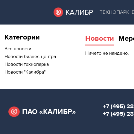
КАЛИБР
ТЕХНОПАРК
Категории
Новости
Мер
ВАКАНТНЫЕ
ВАКАНТНЫЕ ПЛОЩАДИ
ПЛОЩАДИ
Все новости
Ничего не найдено.
Новости бизнес-центра
ТЕХНОПАРК
Новости технопарка
ТЕХНОПАРК
Новости "Калибра"
АРЕНДА ПОМЕЩЕНИЙ
КОНФЕРЕНЦ-
ЗАЛЫ
КОНФЕРЕНЦ-ЗАЛЫ
НОВОСТИ
НОВОСТИ
+7 (495) 28
ПАО «КАЛИБР»
О
+7 (495) 2
МЕРОПРИЯТИЯ
КАЛИБРЕ
О КАЛИБРЕ
МЕРОПРИЯТИЯ